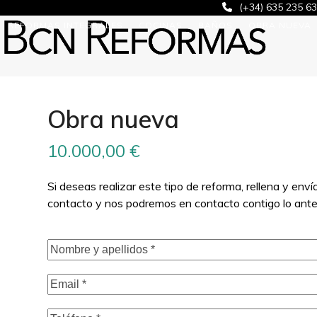
Skip
(+34) 635 235 6
to
REFORMAS INTEGRALES
COCINAS
BAÑOS
OBRA NUEVA
content
Obra nueva
10.000,00
€
Si deseas realizar este tipo de reforma, rellena y envía
contacto y nos podremos en contacto contigo lo ante