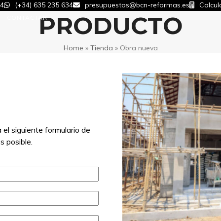
34
(+34) 635 235 634
presupuestos@bcn-reformas.es
Calcul
PRODUCTO
CONTACTAR
Home
»
Tienda
»
Obra nueva
 el siguiente formulario de
s posible.