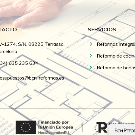
TACTO
SERVICIOS
V-1274, S/N, 08225 Terrassa,
Reformas Integra
arcelona
Reforma de cocin
+34) 635 235 634
Reforma de baño
resupuestos@bcn-reformas.es