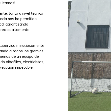
ultarnos!
te, tanto a nivel técnico
ncia nos ha permitido
dad, garantizando
precios altamente
supervisa minuciosamente
nando a todos los gremios
onemos de un equipo de
o albañiles, electricistas,
ejecución impecable.