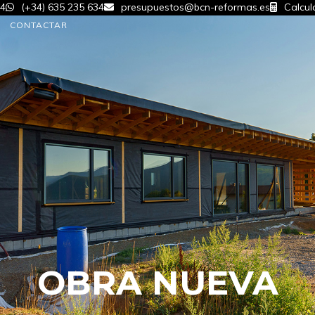
34
(+34) 635 235 634
presupuestos@bcn-reformas.es
Calcul
CONTACTAR
OBRA NUEVA