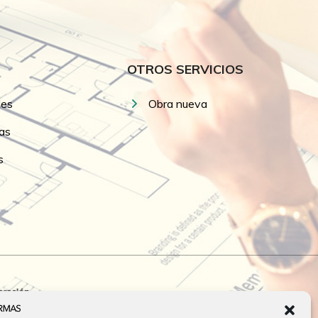
OTROS SERVICIOS
les
Obra nueva
as
s