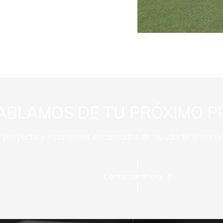
ABLAMOS DE TU PRÓXIMO P
u proyecto y estaremos encantados de ayudarte a encont
Contactar ahora