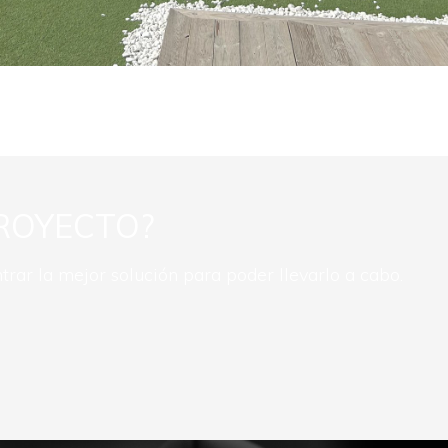
ROYECTO?
rar la mejor solución para poder llevarlo a cabo.