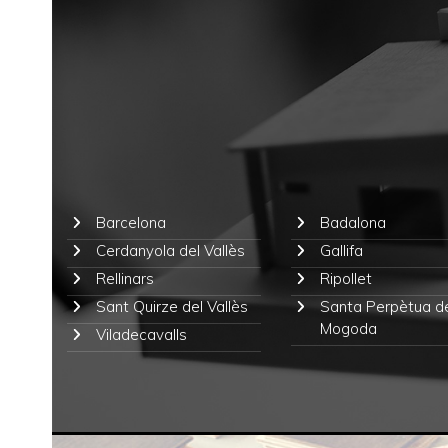
Barcelona
Badalona
Cerdanyola del Vallès
Gallifa
Rellinars
Ripollet
Sant Quirze del Vallès
Santa Perpètua d
Mogoda
Viladecavalls