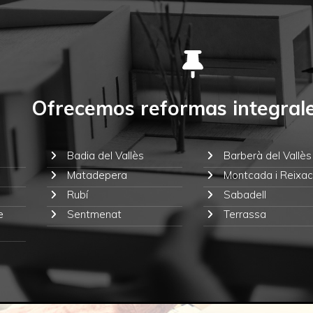
Ofrecemos reformas integral
Badia del Vallès
Barberà del Vallès
Matadepera
Montcada i Reixac
Rubí
Sabadell
e
Sentmenat
Terrassa