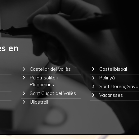
es en
Castellar del Vallès
Castellbisbal
Palau-solità i
Polinyà
Plegamans
Sant Llorenç Saval
Sant Cugat del Vallès
Vacarisses
Ullastrell