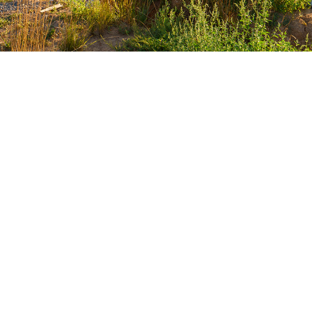
a o empresa
partiendo de una
profesionales. Realizando un
oramiento de forma gratuita.
Pedir presupuesto