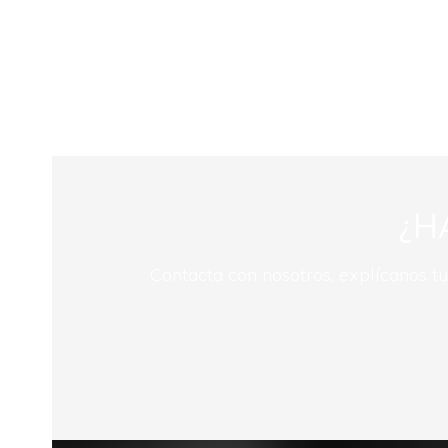
¿H
Contacta con nosotros, explícanos t