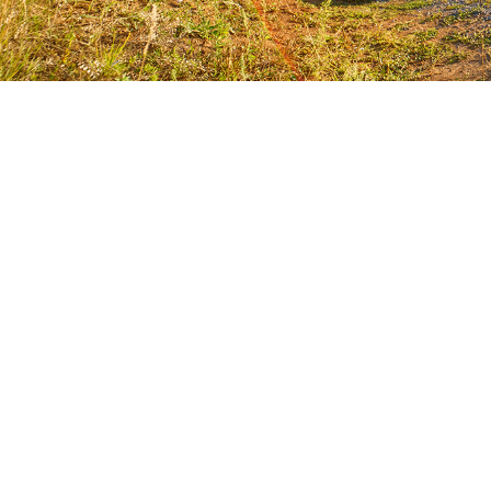
Reformamos toda tu viviend
primera visita con nuestros 
presupuesto detallado y ases